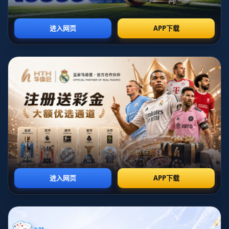
觉迅速适应了英超的节奏，而
维尔贝克
则凭借丰富的经验和
稳定的发挥，成为球队的定海神针。两人携手在联赛中各攻
入超过10粒进球，这一成就对于布莱顿来说是史无前例的。
相比以往依赖单一射手的进攻模式，双人进球上双无疑让球
队的攻击线更加均衡，也让对手防不胜防。
值得一提的是，若昂-佩德罗在面对强队时的表现尤为亮
眼。例如，在对阵曼联的比赛中，他利用一次精准的跑位完
成破门，展现了
冷静的终结能力
。而维尔贝克则在多场比赛
中扮演了关键先生的角色，他的经验让年轻队友受益匪浅。
战术体系的升级与球员成长
布莱顿能够实现这一突破，与主教练的战术布置密不可分。
球队在本赛季采用了更加灵活的进攻策略，注重边路传中与
中路渗透的结合，为前锋创造了更多得分机会。尤其是若
昂-佩德罗和维尔贝克之间的化学反应，让布莱顿的进攻不
再单一。两人既能各自承担得分重任，又能在比赛中通过无
球跑动为对方制造空间，这种默契是球队本赛季的一大亮
点。