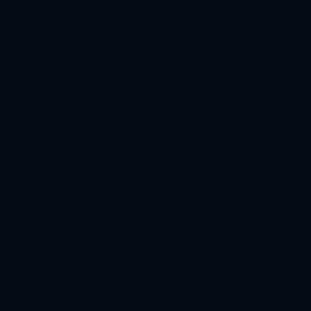
栏目导航
关于我们
服务优势
团队介绍
新闻资讯
联系我们
友情链接