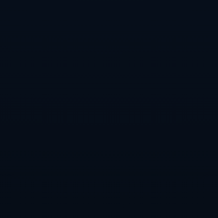
热门新闻
2-0！2-2！英超五强无胜，纽卡落后2分，大马
丁冲前五有望！
2026
伦纳德借助祖巴茨坚实挡拆命中三分，全场狂揽
28分3板3助
2026
西甲争冠突变：皇马追击巴萨，匪帅怒退群
2026
狄龙盛赞乌度卡防守能力：绿军体系信任之源
2026