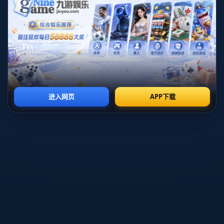
此外，俱乐部在球员培养上的投入也功不可没。若昂-佩德
罗作为从南美引进的新星，快速融入球队得益于科学的训练
体系和教练组的耐心指导。而维尔贝克则在职业生涯后期焕
发第二春，他的职业态度和对比赛的专注感染着每一位队
友。
这种新老结合的锋线搭配，正是布莱顿成功的关键
。
历史性突破的意义
对于布莱顿这样的中游球队来说，两名球员单赛季英超进球
上双不仅仅是数据的提升，更是一种信心的象征。这意味着
球队在竞争激烈的联赛中拥有了更强的攻击力，也为未来冲
击更高排名奠定了基础。回顾过去，布莱顿往往因为进攻乏
力而错失良机，但如今他们用实际行动证明了自己的潜力。
以对阵西汉姆联的一场比赛为例，若昂-佩德罗和维尔贝克
在同一场比赛中分别建功，帮助球队以3-1获胜。这不仅展
现了两人出色的个人能力，也体现了布莱顿整体进攻体系的
成熟。这样的案例在本赛季并不少见，几乎每隔几轮比赛，
球迷都能见证这对锋线组合的精彩表现。