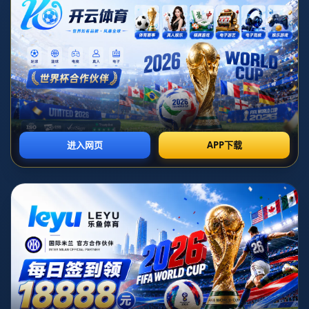
布莱顿创历史：若昂-佩德罗与
维尔贝克双双单赛季英超进球破
十
若昂-佩德罗和维尔贝克布莱顿首次双人单赛季英超进球上
双
在英超联赛的历史长河中，布莱顿这支海滨小城球队近年来
逐渐崭露头角，成为不可忽视的力量。本赛季，他们创造了
一项令人振奋的纪录：队内两名前锋若昂-佩德罗和维尔贝
克同时在单赛季英超进球数达到两位数。这不仅是球队进攻
火力的体现，也标志着布莱顿在战术体系和球员培养上的巨
大成功。让我们一起深入探讨这一里程碑背后的故事。
布莱顿进攻端的双星闪耀
本赛季，布莱顿的锋线组合展现出了惊人的默契与效率。
若
昂-佩德罗
作为一名年轻的前锋，以其出色的技术和门前嗅