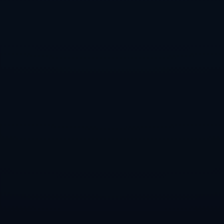
2026
詹姆斯回应退役话题：我也在思考这个问题
2026
天霸愚人节互发青稚花花：伏笔只为遇见你
2026
Sujiu不满训练赛冲突质疑TE故意挑衅P城Roll点
2026