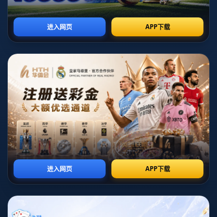
老鹰队本场命中率仅为
42%
，远低于赛季平均水平。而独行
侠则通过快速反击和精准的外线投射，多次拉开比分差距。
这种高效的攻防转换，正是他们获胜的重要原因之一
。
浓眉的统治级表现
说到这场比赛的MVP，非浓眉莫属。他在场上的表现堪称统
治级，无论是内线强打还是外线策应，都让老鹰队防不胜
防。
34分
的得分不仅刷新了他本赛季的个人记录，
15个篮板
更是牢牢掌控了篮下，
为球队提供了充足的二次进攻机会
。
此外，他的5次助攻也展现了出色的视野和无私精神。可以
说，浓眉用实际行动证明了自己是球队的核心支柱。
比赛中的关键转折点
比赛并非一开始就呈现出一边倒的局面。老鹰队在首节曾凭
借特雷-杨的连续得分取得领先，但独行侠在第二节迅速调
整战术，通过加强内线防守和提速反击，逐渐扭转局势。尤
其是在第三节，浓眉的一次精彩扣篮直接点燃了主场气氛，
球队士气大振，分差也被拉开到两位数
。这一转折点成为比