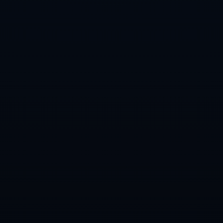
栏目导航
关于我们
服务优势
团队介绍
新闻资讯
联系我们
友情链接
联系我们
地址:
江苏省宿迁市泗洪县半城镇
电话:
027-8813753
邮箱:
admin@reansail.com
手机:
13392008545