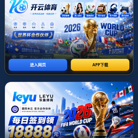
DRG昂首挺进春决战AG，胜算
几何评析
春决将至，DRG战队能否战胜AG成为焦点
距离王者荣耀职业联赛春季赛决赛越来越近，各大战队的表
现成为玩家讨论的热点话题。作为本赛季状态出色且一路昂
首挺进的DRG战队，他们在决赛迎战强敌AG的胜算如何？
这一问题不仅吸引了竞技迷的关注，也成为每位分析师热议
的焦点。本文将从实力、战术以及心理层面解读DRG能否在
这场巅峰之战中实现逆袭。
实力对比：AG经验深厚，DRG锐意进取
从实力对比来看，AG战队的底蕴和传统强队的标签毋庸置
疑。他们多次征战重大赛事，积累了丰富的经验，同时也拥
有多位明星选手坐镇，常规赛中的抢分能力和关键局的掌控
力都十分强劲。然而，DRG战队以黑马姿态一路闯进春决，