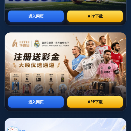
他们的成长速度和凝聚力让人眼前一亮。从选手的个人操作
来看，DRG的中路和打野选手已经展现出足以抗衡明星战队
的实力。
例如，本赛季中DRG核心打野选手凭借出色的节奏把控，在
面对多支强队时多次上演精彩的野区入侵和关键团战决策。
这样的表现虽然在硬实力方面可能略逊于AG，但他们的灵活
战术无疑是对手需要警惕的点。
战术风格：稳定与变化之间的较量
战术风格的较量是比赛中至关重要的一环。AG以细腻的团
队配合和稳健的运营能力著称，他们善于在中后期通过布局
逐步压制对手。然而这赛季，DRG战队的“快节奏强突袭”打
法屡屡奏效，从BP阶段到前中期的节奏控制，他们总能让
对手难以适应。对于AG这样以稳定风格为主的队伍而言，
DRG的打法可能会对他们造成较大的冲击。
在常规赛的一场对决中，DRG曾在面对同样以运营见长的战
队时，通过灵活的支援机制和对资源点的精准卡控赢得胜利