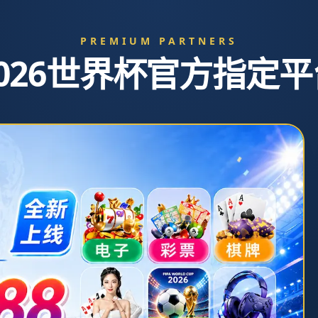
网站首页
关于我们
服务优势
团
网站首页
新闻资讯
新闻资讯
游会最新网站-九游会ag登录j9入口✅reansail.com✅【格格推荐】提供
录入口