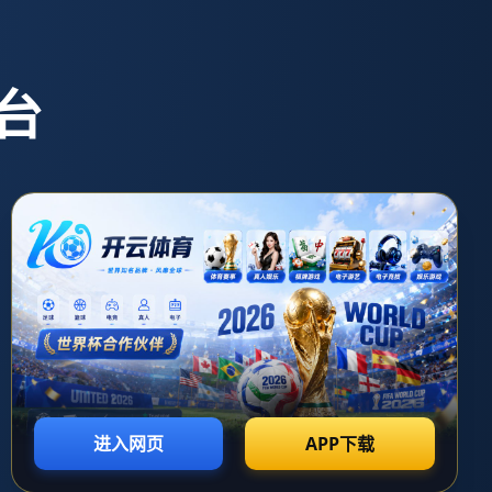
队介绍
新闻资讯
联系我们
027-8813753
网页版登