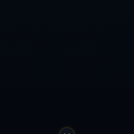
地址:
江苏省宿迁市泗洪县半城镇
电话:
027-8813753
邮箱:
admin@reansail.com
手机:
13392008545
关注我们
订阅