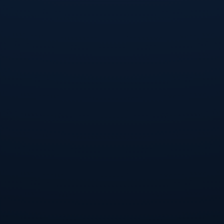
这场比赛的精彩之处在于双方在关键时刻的博弈。湖人队的
经验与沉稳，灰熊队的拼劲与活力，共同构成了这场对决的
亮点。对于球迷而言，这样的比赛不仅是视觉享受，更是对
篮球精神的一种诠释。
案例分析 湖人战术调整的成功
以本场比赛为例，湖人队的战术调整值得深入探讨。在面对
灰熊队快速反击时，湖人主教练选择了收缩内线、放缓节奏
的策略。这一调整有效限制了莫兰特的突破空间，同时让戴
维斯在内线形成了更大的威慑力。这样的战术变化，不仅体
现了教练团队的临场应变能力，也为其他球队在面对类似对
手时提供了参考。
通过这场比赛，我们可以看到，无论是明星球员的个人发
挥，还是团队的整体配合，都能在关键时刻影响比赛结果。
湖人对阵灰熊的这场较量，无疑是NBA常规赛中的一抹亮