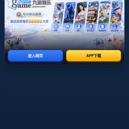
随后的时间里，FRK意识到若再任由WE滚动龙魂倒计时，
比赛将逐渐脱离自己的可控范围，于是他们把重心更多放在
上半区，包括尝试通过峡谷先锋来弥补下半区资源的劣势。
FRK在上路河道布下相对完备的视野后，成功拿下第一只先
锋，并通过中上联动尝试冲击WE的上路一塔。然而WE在防
守端展现出极高的冷静度：上路与中路在塔下谨慎清线，不
轻易交出关键位移与召唤师技能，同时打野则利用FRK上半
区集结的空档，再次逼近下半区小龙区域，提前布设控制守
卫，将场面导向自己最擅长的运营节奏。
第二条小龙的争夺成为双方博弈思路的集中体现。FRK依旧
希望通过团战扭转前期节奏的劣势，他们这次提前站位河
道，辅以中路推线尝试抢占地形，意图让WE正面强开付出
不小代价。然而WE在这一波的处理极为精细：他们没有急
于直接接团，而是先通过边线牵扯与假装拉扯退让，骗出
FRK部分关键技能与视野排布，待对手阵型略有松动后，再
由打野果断进场惩戒收龙，随后全队立刻后撤，不给FRK找
到拉长战线反打的机会。尽管场面上看似风平浪静，但在资