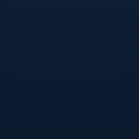
提前洞悉FRK绕后路径，还在团战开启前完成队伍阵型的最
优站位：前排顶在龙坑入口，后排输出点分散站位，既保证
输出环境，又规避了对手大范围控制技能的集中命中。最终
这波团战中，WE在打野稳健惩戒拿下第三条小龙的还通过
灵性拉扯与反打打出一换二的小胜，进一步放大了节奏优
势。
随着龙魂倒计时的逐渐临近，FRK被迫加快节奏，希望通过
主动求战改变局面。然而他们在多次强开尝试中，频繁遭遇