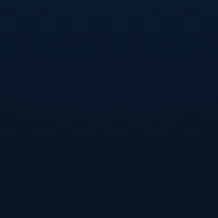
WE从容化解与反打，尤其是在中路的几波拉扯中，WE通过
极致的细节操作不断消耗FRK前排血量，一旦对手血线被压
低到危险区间，就立刻转而控下附近视野和中立资源，让
FRK陷入“想打又不敢打、想退又退不掉”的尴尬境地。此时
的场面虽然人头数仍未拉开巨大差距，但从视野、兵线、资
源到心理层面，WE已经牢牢占据上风。
比赛的胜负在龙魂团终于迎来了定局。面对几乎非抢不可的
一条关键小龙，FRK选择在视野略显劣势的前提下强行入
河，期望通过极限惩戒或奇袭开团打乱WE节奏。然而WE对
于这条龙的提前布局近乎完美，他们不仅在龙坑周边布下层
层视野，还利用兵线逼迫FRK中路与下路必须分心处理兵
线，导致对手在赶往龙坑的路上阵型就已经被拉长。最终的
正面团战中，WE通过前排稳健开团与后排冷静输出，在狭
小地形中打出完美配合，不仅成功收下龙魂，还在混战中完
成关键击杀，将场面经济与资源优势彻底转化为胜势。
拿到龙魂后，WE的运营更加果断且高效。他们迅速转线控
下大龙视野，以龙魂加持的容错率为基础，果断开启纳什男