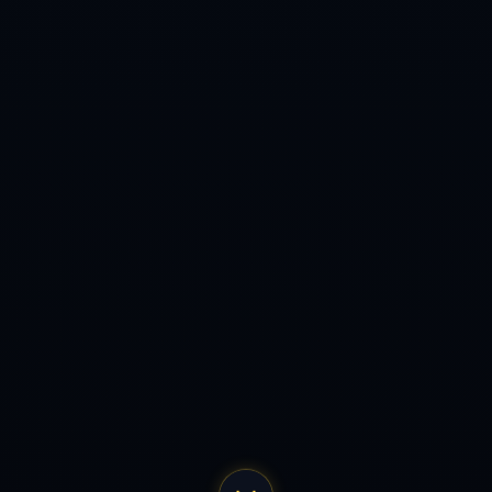
地址:
江苏省宿迁市泗洪县半城镇
电话:
027-8813753
邮箱:
admin@reansail.com
手机:
13392008545
关注我们
订阅